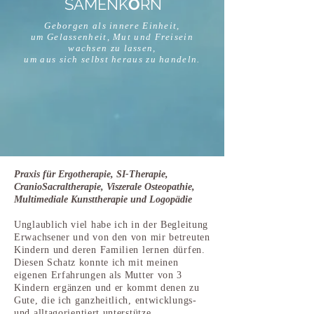
SAMENK
O
RN
Geborgen als innere Einheit,
um Gelassenheit, Mut und Freisein
wachsen zu lassen,
um aus sich selbst heraus zu handeln.
Praxis für Ergotherapie, SI-Therapie,
CranioSacraltherapie, Viszerale Osteopathie,
Multimediale Kunsttherapie und Logopädie
Unglaublich viel habe ich in der Begleitung
Erwachsener und von den von mir betreuten
Kindern und deren Familien lernen dürfen.
Diesen Schatz konnte ich mit meinen
eigenen Erfahrungen als Mutter von 3
Kindern ergänzen und er kommt denen zu
Gute, die ich ganzheitlich, entwicklungs-
und alltagorientiert unterstütze.