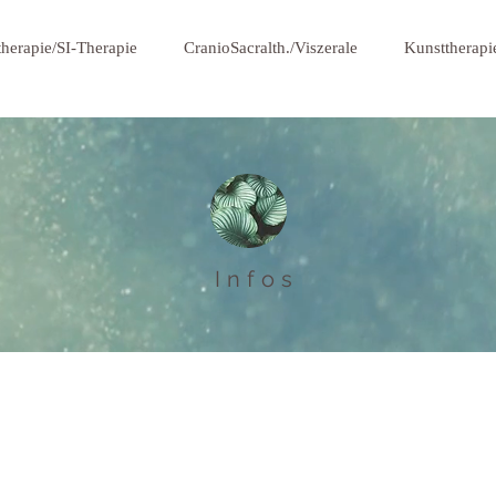
herapie/SI-Therapie
CranioSacralth./Viszerale
Kunsttherap
Infos