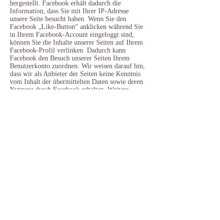
hergestellt. Facebook erhält dadurch die
Information, dass Sie mit Ihrer IP-Adresse
unsere Seite besucht haben. Wenn Sie den
Facebook „Like-Button“ anklicken während Sie
in Ihrem Facebook-Account eingeloggt sind,
können Sie die Inhalte unserer Seiten auf Ihrem
Facebook-Profil verlinken. Dadurch kann
Facebook den Besuch unserer Seiten Ihrem
Benutzerkonto zuordnen. Wir weisen darauf hin,
dass wir als Anbieter der Seiten keine Kenntnis
vom Inhalt der übermittelten Daten sowie deren
Nutzung durch Facebook erhalten. Weitere
Informationen hierzu finden Sie in der
Datenschutzerklärung von Facebook
unter
https://www.facebook.com/policy.php
Wen
n Sie nicht wünschen, dass Facebook den Besuch
unserer Seiten Ihrem Facebook- Nutzerkonto
zuordnen kann, loggen Sie sich bitte aus Ihrem
Facebook-Benutzerkonto aus.
Auskunftsrecht
Sie haben jederzeit das Recht auf Auskunft über
die bezüglich Ihrer Person gespeicherten Daten,
deren Herkunft und Empfänger sowie den Zweck
der Speicherung.