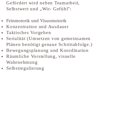
Gefördert wird neben Teamarbeit,
Selbstwert und „Wir- Gefühl":
Feinmotorik und Visuomotorik
Konzentration und Ausdauer
Taktisches Vorgehen
Serialität (Umsetzen von gemeinsamen
Plänen benötigt genaue Schrittabfolge.)
Bewegungsplanung und Koordination
Räumliche Vorstellung, visuelle
Wahrnehmung
Selbstregulierung
Austausch mit und zwischen
Bezugspersonen bzw.
Eltern ist uns sehr wichtig.
Wir freuen uns auf gemeinsames
Erleben und Auskosten der kreativen
Angebote.